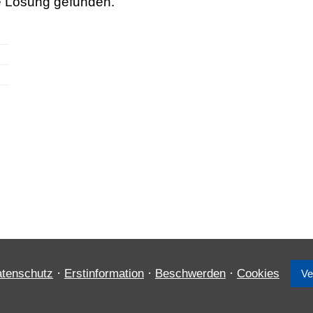
te Lösung gefunden.
·
·
·
tenschutz
Erstinformation
Beschwerden
Cookies
Ve